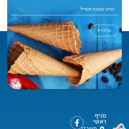
שלח
סניף
ראשי
משרדי