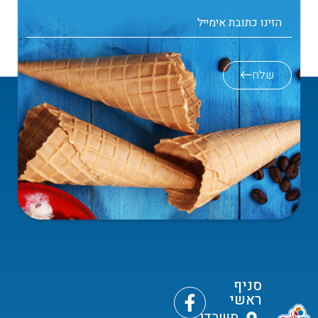
שלח
סניף
ראשי
משרדי