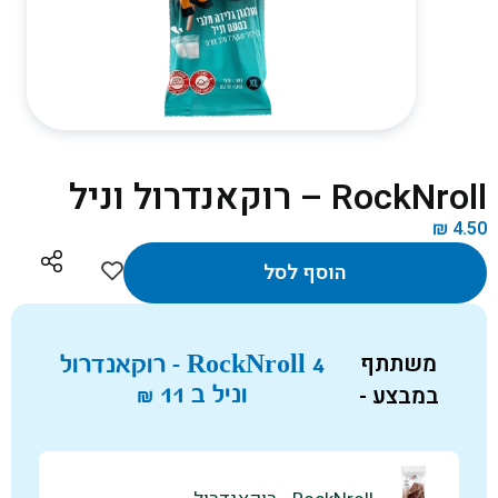
RockNroll – רוקאנדרול וניל
₪
4.50
הוסף לסל
משתתף
4 RockNroll - רוקאנדרול
במבצע -
וניל ב
11
₪