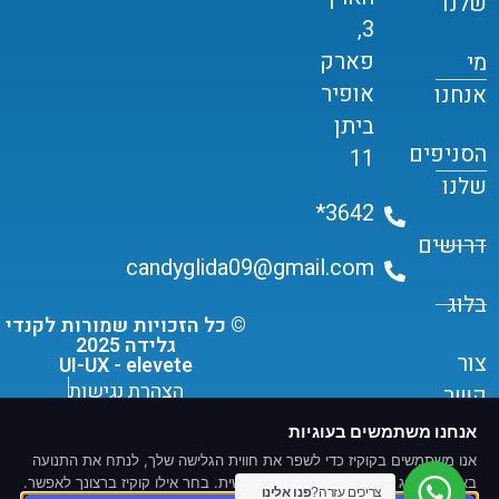
שלנו
3,
פארק
מי
אופיר
אנחנו
ביתן
הסניפים
11
שלנו
3642*
דרושים
candyglida09@gmail.com
בלוג
© כל הזכויות שמורות לקנדי
גלידה 2025
צור
UI-UX - elevete
הצהרת נגישות
קשר
תקנון שימוש ומדיניות פרטיות
אנחנו משתמשים בעוגיות
אנו משתמשים בקוקיז כדי לשפר את חווית הגלישה שלך, לנתח את התנועה
באתר ולהציג תוכן ומודעות מותאמים אישית. בחר אילו קוקיז ברצונך לאפשר.
צריכים עזרה?
פנו אלינו