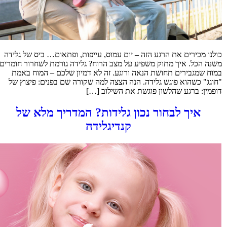
כולנו מכירים את הרגע הזה – יום עמוס, עייפות, ופתאום… ביס של גלידה
משנה הכל. איך מתוק משפיע על מצב הרוח? גלידה גורמת לשחרור חומרים
במוח שמגבירים תחושת הנאה ורוגע. זה לא דמיון שלכם – המוח באמת
"חוגג" כשהוא פוגש גלידה. הנה הצצה למה שקורה שם בפנים: פיצוץ של
דופמין: ברגע שהלשון פוגשת את השילוב […]
איך לבחור נכון גלידות? המדריך מלא של
קנדיגלידה