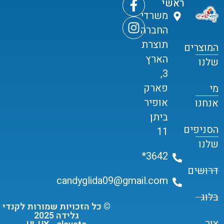
ראשי
משרדי
החברה
תוצרת
המוצרים
הארץ
שלנו
3,
פארק
מי
אופיר
אנחנו
ביתן
הסניפים
11
שלנו
3642*
דרושים
candyglida09@gmail.com
בלוג
© כל הזכויות שמורות לקנדי
גלידה 2025
צור