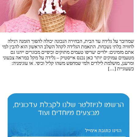
שמדובר על גלידה עד הבית, הבחירה הנכונה יכולה להפוך הזמנה רגילה
לחוויה בלתי נשכחת. התאמת הגלידה לקהל השלב הראשון הוא להבין למי
אתם מזמינים: ילדים יעדיפו טעמים מתוקים וכיפיים מבוגרים ייהנו גם
מטעמים עמוקים יותר כאן נכנס אייסטיק – גלידה על מקל במראה צבעוני
ומרענן, מושלמת לילדים ולמי שמחפש משהו קליל וכיפי. או עוגימניה:
כשעוגיית […]
הרשמו לניוזלטר שלנו לקבלת עדכונים,
מבצעים מיוחדים ועוד