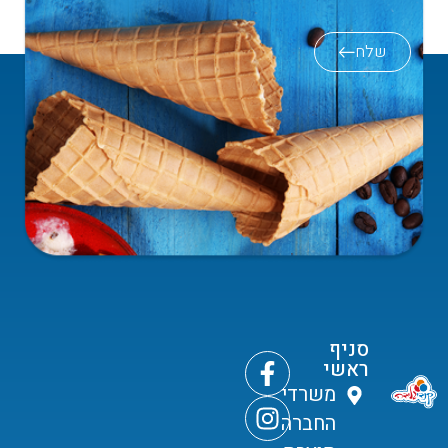
שלח
סניף
ראשי
משרדי
החברה