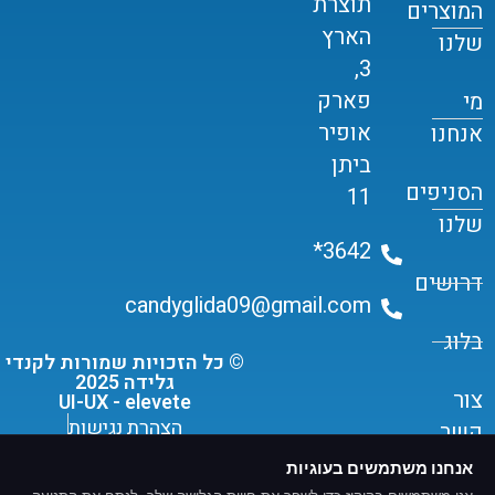
תוצרת
המוצרים
הארץ
שלנו
3,
פארק
מי
אופיר
אנחנו
ביתן
הסניפים
11
שלנו
3642*
דרושים
candyglida09@gmail.com
בלוג
© כל הזכויות שמורות לקנדי
גלידה 2025
צור
UI-UX - elevete
הצהרת נגישות
קשר
תקנון שימוש ומדיניות פרטיות
אנחנו משתמשים בעוגיות