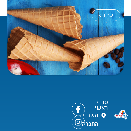
שלח
סניף
ראשי
משרדי
החברה