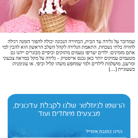
שמדובר על גלידה עד הבית, הבחירה הנכונה יכולה להפוך הזמנה רגילה
לחוויה בלתי נשכחת. התאמת הגלידה לקהל השלב הראשון הוא להבין למי
אתם מזמינים: ילדים יעדיפו טעמים מתוקים וכיפיים מבוגרים ייהנו גם
מטעמים עמוקים יותר כאן נכנס אייסטיק – גלידה על מקל במראה צבעוני
ומרענן, מושלמת לילדים ולמי שמחפש משהו קליל וכיפי. או עוגימניה:
כשעוגיית […]
הרשמו לניוזלטר שלנו לקבלת עדכונים,
מבצעים מיוחדים ועוד