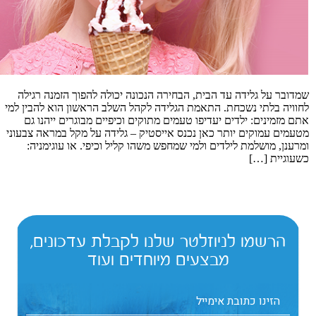
שמדובר על גלידה עד הבית, הבחירה הנכונה יכולה להפוך הזמנה רגילה
לחוויה בלתי נשכחת. התאמת הגלידה לקהל השלב הראשון הוא להבין למי
אתם מזמינים: ילדים יעדיפו טעמים מתוקים וכיפיים מבוגרים ייהנו גם
מטעמים עמוקים יותר כאן נכנס אייסטיק – גלידה על מקל במראה צבעוני
ומרענן, מושלמת לילדים ולמי שמחפש משהו קליל וכיפי. או עוגימניה:
כשעוגיית […]
הרשמו לניוזלטר שלנו לקבלת עדכונים,
מבצעים מיוחדים ועוד