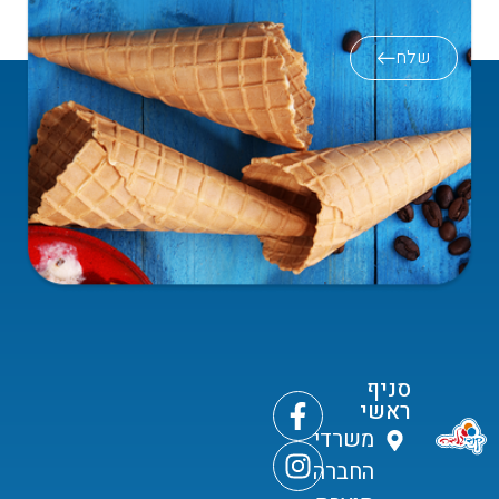
שלח
סניף
ראשי
משרדי
החברה