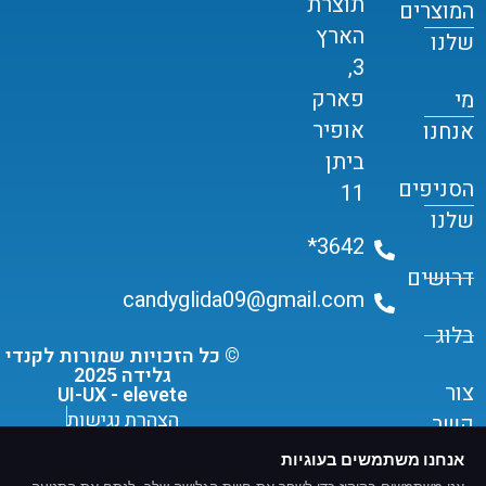
תוצרת
המוצרים
הארץ
שלנו
3,
פארק
מי
אופיר
אנחנו
ביתן
הסניפים
11
שלנו
3642*
דרושים
candyglida09@gmail.com
בלוג
© כל הזכויות שמורות לקנדי
גלידה 2025
צור
UI-UX - elevete
הצהרת נגישות
קשר
תקנון שימוש ומדיניות פרטיות
אנחנו משתמשים בעוגיות