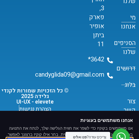
שלנו
3,
פארק
מי
אופיר
אנחנו
ביתן
הסניפים
11
שלנו
3642*
דרושים
candyglida09@gmail.com
בלוג
© כל הזכויות שמורות לקנדי
גלידה 2025
צור
UI-UX - elevete
הצהרת נגישות
קשר
תקנון שימוש ומדיניות פרטיות
אנחנו משתמשים בעוגיות
אנו משתמשים בקוקיז כדי לשפר את חווית הגלישה שלך, לנתח את התנועה
באתר ולהציג תוכן ומודעות מותאמים אישית. בחר אילו קוקיז ברצונך לאפשר.
צריכים עזרה?
פנו אלינו